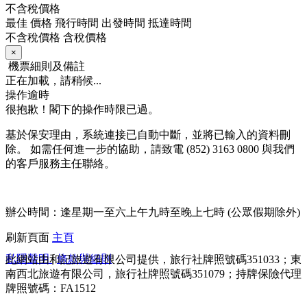
不含稅價格
最佳
價格
飛行時間
出發時間
抵達時間
不含稅價格
含稅價格
×
機票細則及備註
正在加載，請稍候...
操作逾時
很抱歉！閣下的操作時限已過。
基於保安理由，系統連接已自動中斷，並將已輸入的資料刪
除。 如需任何進一步的協助，請致電 (852) 3163 0800 與我們
的客戶服務主任聯絡。
辦公時間：逢星期一至六上午九時至晚上七時 (公眾假期除外)
刷新頁面
主頁
私隱聲明
|
條款與細則
此網站由和記旅遊有限公司提供，旅行社牌照號碼351033；東
南西北旅遊有限公司，旅行社牌照號碼351079；持牌保險代理
牌照號碼：FA1512