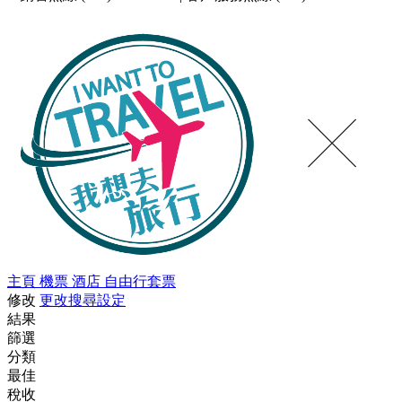
主頁
機票
酒店
自由行套票
修改
更改搜尋設定
結果
篩選
分類
最佳
稅收