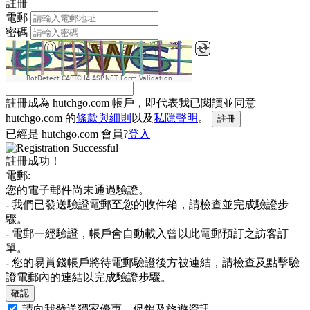
註冊
電郵
密碼
BotDetect CAPTCHA ASP.NET Form Validation
註冊成為 hutchgo.com 帳戶，即代表我已閱讀並同意
hutchgo.com 的
條款與細則
以及
私隱聲明
。
註冊
已經是 hutchgo.com 會員?
登入
註冊成功！
電郵:
您的電子郵件尚未通過驗證。
- 我們已發送驗證電郵至您的收件箱，請檢查並完成驗證步
驟。
- 電郵一經驗證，帳戶會自動載入曾以此電郵預訂之訪客訂
單。
- 您的易賞錢帳戶將待電郵驗證後方被連結，請檢查及點擊驗
證電郵內的連結以完成驗證步驟。
確認
請向我發送獨家優惠、促銷及旅遊資訊。