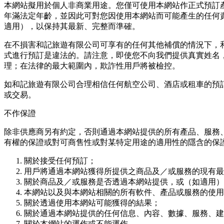
本網站擬⽤於個⼈非商業⽤途。您僅可使⽤本網站作正式預訂
年滿法定年齡，並因此可對您因使⽤本網站⽽可能產⽣的任何
適⽤），以保持其最新、完整⽽準確。
在不損害和記旅遊有限公司可享有的任何其他補償的情況下，
式進⾏預訂是違法的。請注意，即使您不向我們提供真實姓名
理；在法律的最⼤範圍內，欺詐性⽤⼾將被檢控。
如和記旅遊有限公司合理相信任何航空公司、酒店或租⾞的預
或交易。
不作保證
除非供應商另有約定，否則通過本網站提供的所有產品、服務
有權的保證或對可商售性或對某特定⽤途的適⽤性的隱含的保
關於接受任何預訂；
⽤⼾將通過本網站獲得所提供之商品及／或服務的現有最
關於商品及／或服務是否透過本網站提供，或（如適⽤）
本網站以及與本網站相關的所有軟件、產品或服務的使⽤
關於透過使⽤本網站可能獲得的結果；
關於通過本網站提供的任何信息、內容、數據、服務、建
關於本網站的運作或不能運作。