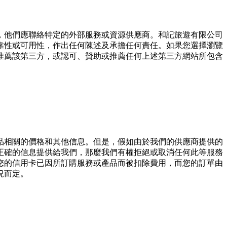
，他們應聯絡特定的外部服務或資源供應商。和記旅遊有限公司
靠性或可⽤性，作出任何陳述及承擔任何責任。如果您選擇瀏覽
推薦該第三⽅，或認可、贊助或推薦任何上述第三⽅網站所包含
品相關的價格和其他信息。但是，假如由於我們的供應商提供的
正確的信息提供給我們，那麼我們有權拒絕或取消任何此等服務
您的信⽤卡已因所訂購服務或產品⽽被扣除費⽤，⽽您的訂單由
況⽽定。