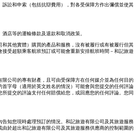
、訴訟和申索（包括抗辯費⽤），對各受保障⽅作出彌償並使其
、酒店等的運輸條款及退款和取消政策。
司和其他實體）購買的產品和服務，沒有被履⾏或有被履⾏但其
會接受超額乘客航班預訂或可能會重新安排航班時間－和記旅遊
有限公司的專有財產，且可由受保障⽅在任何媒介並為任何⽬的
的⾸字⺟（適⽤於英文姓名的情況）可能會與您提交的任何評論
您所提交的評論⽀付任何賠償給您，或回應您的任何評論。您同
內告知您現時處理預訂的情況。和記旅遊有限公司及其旅遊服務
或由於超出和記旅遊有限公司及其旅遊服務供應商的控制範圍的