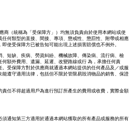
）或供應商（統稱為「受保障⽅」）均無須負責由於使⽤本網站或使
或任何類型的直接、間接、專項、懲戒性、懲罰性、附帶或相應
，即使受保障⽅已被告知可能出現上述損害賠償也不例外。
消、短缺、疾病、勞資糾紛、機械故障、傳染病、流行病、檢
何額外費⽤、遺漏、延遲、改變路線或⾏ 為，承擔任何責
任。受保障⽅對於供應商就通過本網站提供的任何產品及／或服
未能遵守適⽤法律，包括但不限於管限易毀消物品的銷售、保證
的責任不得超過⽤⼾為進⾏預訂所產⽣的費⽤或收費，實際⾦額
必須通知第三⽅適⽤於通過本網站獲取的所有產品或服務的所有