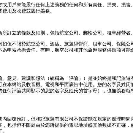
⽅或⽤⼾未能履⾏任何上述義務的任何和所有責任、損失、損害
關費⽤及收費並履⾏義務。
商所訂立的條款及細則，包括航空公司、郵輪公司、租⾞經營者
例如但不限於航空公司、酒店、旅遊經營商、租⾞公司、保險公
不為申索承擔責任。有時，航空公司和其他旅遊服務供應商可能
論、意⾒、建議和想法（統稱為「評論」）是並始終是和記旅遊
可在本網站及收⾳機、電視和平⾯廣告中使⽤。您的名字及姓⽒
的任何評論共同顯⽰的您的名字及姓⽒的⾸字⺟），也無義務就
間內回覆預訂，但和記旅遊有限公司不保證能在規定的處理時間
任，包括但不限於由於您所提供的電郵地址或其他數據不正確，
訂。