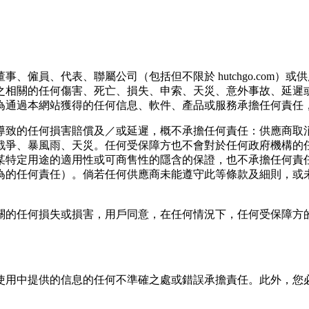
、僱員、代表、聯屬公司（包括但不限於 hutchgo.com
之相關的任何傷害、死亡、損失、申索、天災、意外事故、延遲
為通過本網站獲得的任何信息、軟件、產品或服務承擔任何責任
導致的任何損害賠償及／或延遲，概不承擔任何責任：供應商取
戰爭、暴風雨、天災。任何受保障⽅也不會對於任何政府機構的任
某特定⽤途的適⽤性或可商售性的隱含的保證，也不承擔任何責
為的任何責任）。倘若任何供應商未能遵守此等條款及細則，或
關的任何損失或損害，⽤⼾同意，在任何情況下，任何受保障⽅
使⽤中提供的信息的任何不準確之處或錯誤承擔責任。此外，您