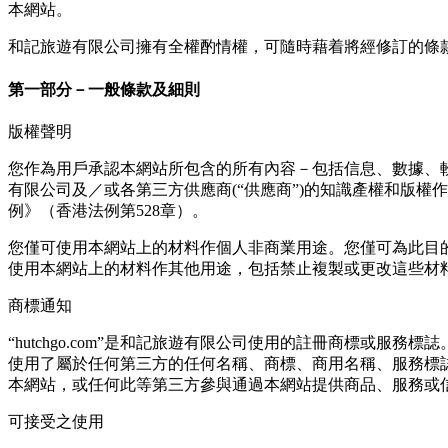
本網站。
和記旅遊有限公司擁有全權酌情權，可隨時藉着將經修訂的條
第⼀部分－⼀般條款及細則
版權聲明
您作為⽤⼾承認本網站所包含的所有內容－包括信息、數據、
有限公司及／或各第三⽅供應商(“供應商”)的知識產權和版
例》（香港法例第528章）。
您僅可使⽤本網站上的材料作個⼈非商業⽤途。您僅可為此⽬
使⽤本網站上的材料作其他⽤途，包括禁⽌複製或更改這些材
商標通知
“hutchgo.com”是和記旅遊有限公司使⽤的註冊商標
使⽤了屬於任何第三⽅的任何名稱、商標、商⽤名稱、服務標
本網站，或任何此等第三⽅參與通過本網站提供商品、服務或
可接受之使用