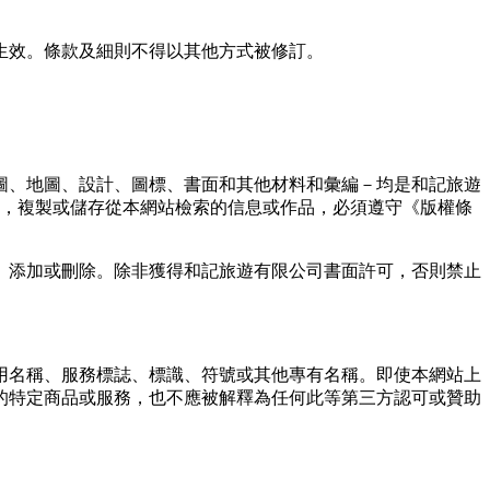
⽣效。條款及細則不得以其他⽅式被修訂。
圖、地圖、設計、圖標、書⾯和其他材料和彙編－均是和記旅遊
術，複製或儲存從本網站檢索的信息或作品，必須遵守《版權條
、添加或刪除。除非獲得和記旅遊有限公司書⾯許可，否則禁⽌
、商⽤名稱、服務標誌、標識、符號或其他專有名稱。即使本網站上
的特定商品或服務，也不應被解釋為任何此等第三⽅認可或贊助