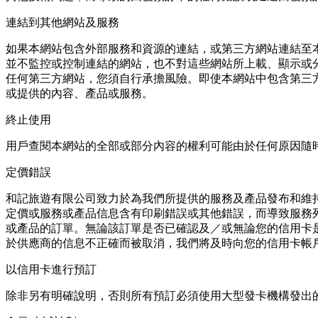
連結到其他網站及服務
如果本網站包含外部服務和資源的連結，或第三⽅網站連結⾄
並不監控或控制連結的網站，也不對這些網站所上載、顯⽰或
任何第三⽅網站，您須⾃⾏承擔風險。即使本網站中包含第三
或提供的內容、產品或服務。
終止使用
⽤⼾查閱本網站的全部或部分內容的權利可能由於任何原因隨
定價錯誤
和記旅遊有限公司致⼒於為我們所提供的服務及產品發布和維
定價或服務或產品信息含有印刷錯誤或其他錯誤，⽽導致服務
或產品的訂單。無論該訂單是否已確認及／或無論您的信⽤卡
於供應商的信息不正確⽽被取消，我們將及時向您的信⽤卡帳
以信用卡進行預訂
除非另有明確說明，否則所有預訂必須使⽤⼤型發卡機構發出