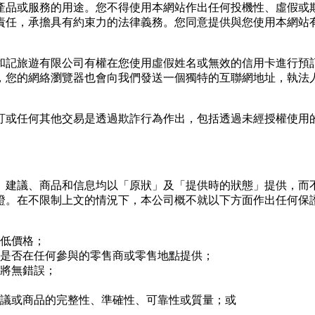
產品或服務的⽤途。您不得使⽤本網站作出任何投機性、虛假或
責任，承擔具有約束⼒的法律義務。您同意提供與您使⽤本網站
和記旅遊有限公司有權在您使⽤虛假姓名或無效的信⽤卡進⾏預
，您的網絡瀏覽器也會向我們發送⼀個獨特的互聯網地址，執法
訂或任何其他交易是透過欺詐⾏為作出，包括透過未經授權使⽤
、建議、商品和信息均以「原狀」及「提供時的狀態」提供，⽽
證。在不限制上文的情況下，本公司概不就以下⽅⾯作出任何保
低價格；
是否在任何參與的零售商或零售地點提供；
將無錯誤；
議或商品的完整性、準確性、可靠性或質量；或