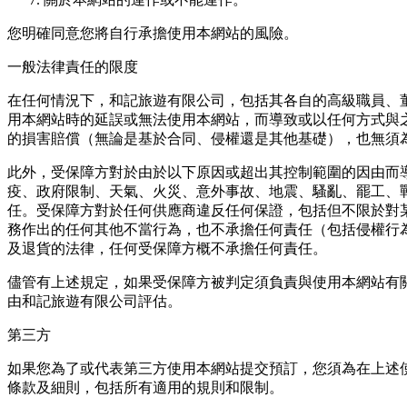
您明確同意您將⾃⾏承擔使⽤本網站的風險。
⼀般法律責任的限度
在任何情況下，和記旅遊有限公司，包括其各⾃的⾼級職員、董事
⽤本網站時的延誤或無法使⽤本網站，⽽導致或以任何⽅式與
的損害賠償（無論是基於合同、侵權還是其他基礎），也無須
此外，受保障⽅對於由於以下原因或超出其控制範圍的因由⽽
疫、政府限制、天氣、火災、意外事故、地震、騷亂、罷⼯、
任。受保障⽅對於任何供應商違反任何保證，包括但不限於對
務作出的任何其他不當⾏為，也不承擔任何責任（包括侵權⾏
及退貨的法律，任何受保障⽅概不承擔任何責任。
儘管有上述規定，如果受保障⽅被判定須負責與使⽤本網站有
由和記旅遊有限公司評估。
第三方
如果您為了或代表第三⽅使⽤本網站提交預訂，您須為在上述
條款及細則，包括所有適⽤的規則和限制。