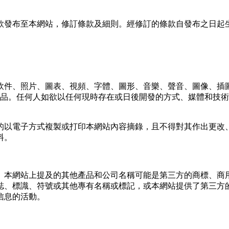
款發布⾄本網站，修訂條款及細則。經修訂的條款⾃發布之⽇起
軟件、照片、圖表、視頻、字體、圖形、⾳樂、聲⾳、圖像、插
權作品。任何⼈如欲以任何現時存在或⽇後開發的⽅式、媒體和技
的以電⼦⽅式複製或打印本網站內容摘錄，且不得對其作出更改
料。
或服務標誌。本網站上提及的其他產品和公司名稱可能是第三⽅的商標
誌、標識、符號或其他專有名稱或標記，或本網站提供了第三⽅
信息的活動。