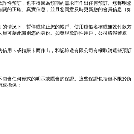
欺詐性預訂，也不得因為預期的需求⽽作出任何預訂。您聲明您
有關的正確、真實信息，並且您同意及時更新您的會員信息（如
訂的情況下，暫停或終⽌您的帳⼾。使⽤虛假名稱或無效付款⽅
⼈員可藉此識別您的⾝份。如發現欺詐性⽤⼾，公司將報警處
的信⽤卡或扣賬卡⽽作出，和記旅遊有限公司有權取消這些預訂
不包含任何形式的明⽰或隱含的保證。這些保證包括但不限於所
證或擔保：