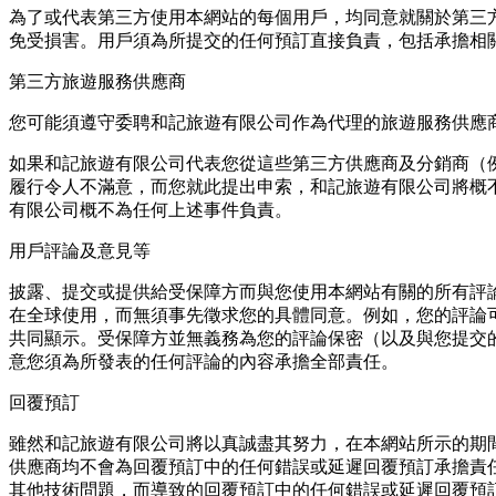
為了或代表第三⽅使⽤本網站的每個⽤⼾，均同意就關於第三
免受損害。⽤⼾須為所提交的任何預訂直接負責，包括承擔相
第三方旅遊服務供應商
您可能須遵守委聘和記旅遊有限公司作為代理的旅遊服務供應
如果和記旅遊有限公司代表您從這些第三⽅供應商及分銷商（
履⾏令⼈不滿意，⽽您就此提出申索，和記旅遊有限公司將概
有限公司概不為任何上述事件負責。
用戶評論及意見等
披露、提交或提供給受保障⽅⽽與您使⽤本網站有關的所有評
在全球使⽤，⽽無須事先徵求您的具體同意。例如，您的評論
共同顯⽰。受保障⽅並無義務為您的評論保密（以及與您提交
意您須為所發表的任何評論的內容承擔全部責任。
回覆預訂
雖然和記旅遊有限公司將以真誠盡其努⼒，在本網站所⽰的期
供應商均不會為回覆預訂中的任何錯誤或延遲回覆預訂承擔責
其他技術問題，⽽導致的回覆預訂中的任何錯誤或延遲回覆預