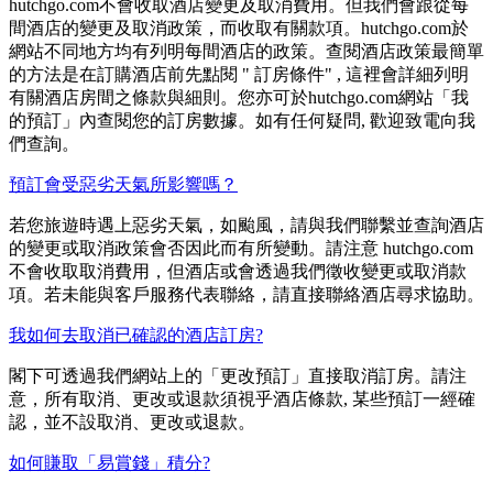
hutchgo.com不會收取酒店變更及取消費用。但我們會跟從每
間酒店的變更及取消政策，而收取有關款項。hutchgo.com於
網站不同地方均有列明每間酒店的政策。查閱酒店政策最簡單
的方法是在訂購酒店前先點閱 " 訂房條件" , 這裡會詳細列明
有關酒店房間之條款與細則。您亦可於hutchgo.com網站「我
的預訂」內查閱您的訂房數據。如有任何疑問, 歡迎致電向我
們查詢。
預訂會受惡劣天氣所影響嗎？
若您旅遊時遇上惡劣天氣，如颱風，請與我們聯繫並查詢酒店
的變更或取消政策會否因此而有所變動。請注意 hutchgo.com
不會收取取消費用，但酒店或會透過我們徵收變更或取消款
項。若未能與客戶服務代表聯絡，請直接聯絡酒店尋求協助。
我如何去取消已確認的酒店訂房?
閣下可透過我們網站上的「更改預訂」直接取消訂房。請注
意，所有取消、更改或退款須視乎酒店條款, 某些預訂一經確
認，並不設取消、更改或退款。
如何賺取「易賞錢」積分?