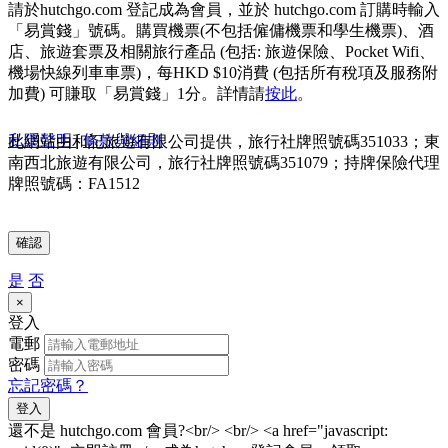
請於hutchgo.com 登記成為會員，並於 hutchgo.com 訂購時輸入
「易賞錢」號碼。購買機票(不包括僱傭機票和學生機票)、酒
店、旅遊套票及相關旅行產品 (包括: 旅遊保險、Pocket Wifi、
機場快線列車車票)，每HKD $10消費 (包括所有稅項及服務附
加費) 可賺取「易賞錢」1分。詳情請
按此
。
私隱聲明
|
條款與細則
此網站由和記旅遊有限公司提供，旅行社牌照號碼351033；東
南西北旅遊有限公司，旅行社牌照號碼351079；持牌保險代理
牌照號碼：FA1512
確認
是
否
×
登入
電郵
密碼
忘記密碼？
登入
還不是 hutchgo.com 會員?<br/> <br/> <a href="javascript: