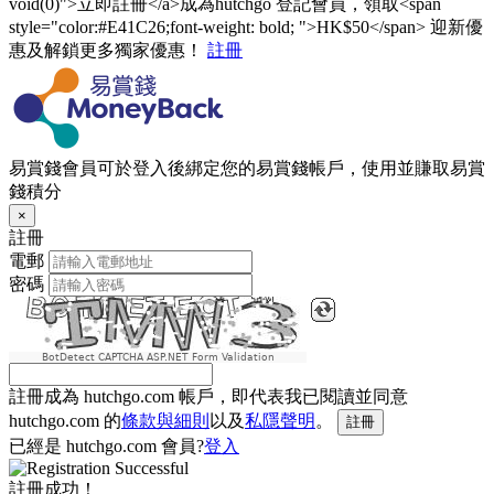
void(0)">立即註冊</a>成為hutchgo 登記會員，領取<span
style="color:#E41C26;font-weight: bold; ">HK$50</span> 迎新優
惠及解鎖更多獨家優惠！
註冊
易賞錢會員可於登入後綁定您的易賞錢帳戶，使用並賺取易賞
錢積分
×
註冊
電郵
密碼
BotDetect CAPTCHA ASP.NET Form Validation
註冊成為 hutchgo.com 帳戶，即代表我已閱讀並同意
hutchgo.com 的
條款與細則
以及
私隱聲明
。
註冊
已經是 hutchgo.com 會員?
登入
註冊成功！