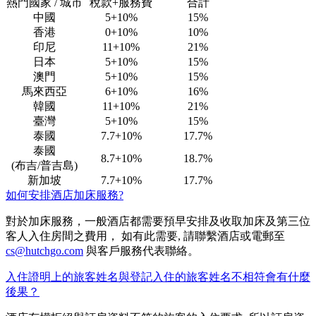
熱門國家 / 城市
稅款+服務費
合計
中國
5+10%
15%
香港
0+10%
10%
印尼
11+10%
21%
日本
5+10%
15%
澳門
5+10%
15%
馬來西亞
6+10%
16%
韓國
11+10%
21%
臺灣
5+10%
15%
泰國
7.7+10%
17.7%
泰國
8.7+10%
18.7%
(布吉/普吉島)
新加坡
7.7+10%
17.7%
如何安排酒店加床服務?
對於加床服務，一般酒店都需要預早安排及收取加床及第三位
客人入住房間之費用， 如有此需要, 請聯繫酒店或電郵至
cs@hutchgo.com
與客戶服務代表聯絡。
入住證明上的旅客姓名與登記入住的旅客姓名不相符會有什麼
後果？